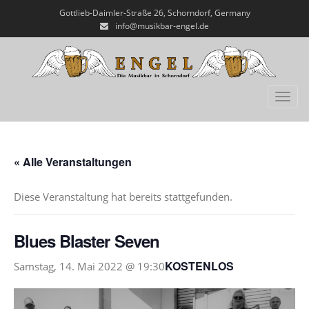
Gottlieb-Daimler-Straße 26, Schorndorf, Germany
info@musikbar-engel.de
Toggl
« Alle Veranstaltungen
Diese Veranstaltung hat bereits stattgefunden.
Blues Blaster Seven
KOSTENLOS
Samstag, 14. Mai 2022 @ 19:30