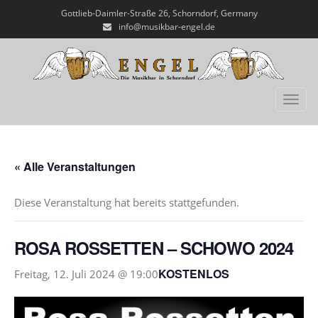
Gottlieb-Daimler-Straße 26, Schorndorf, Germany
info@musikbar-engel.de
Toggl
« Alle Veranstaltungen
Diese Veranstaltung hat bereits stattgefunden.
ROSA ROSSETTEN – SCHOWO 2024
KOSTENLOS
Freitag, 12. Juli 2024 @ 19:00