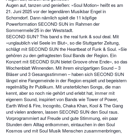
Augen auf, tanzen und genießen: »Soul Motion« heißt es am
21. Juni 2025 vor der legendären Musikbar Engel in
Schorndorf. Dann nämlich spielt die 11 köpfige
Powerformation SECOND SUN im Rahmen der
Sommermeile’25 in der Weststadt.
SECOND SUN? This band s the real funk & soul deal. Mit
»unglaublich viel Seele im Blut«, so die Stuttgarter Zeitung,
schlägt mit SECOND SUN the Heartbeat of Funk & Soul. »Sie
gehören zu den gefragtesten Soul Bands der Region. Ein
Konzert mit SECOND SUN bietet Groove ohne Ende«, so das
Wochenblatt Winnenden. Mit ihrem einzigartigen Sound – 3
Bläser und 3 Gesangsstimmen – haben sich SECOND SUN
längst eine Fangemeinde in der Region erspielt und begeistern
regelmäßig ihr Publikum. Mit unsterblichen Songs, die man
kennt, aber so noch nie gehört und erlebt hat, immer mit
eigenem Sound, inspiriert von Bands wie Tower of Power,
Earth Wind & Fire, Incognito, Chaka Khan, Kool & The Gang
und vielen anderen, lassen SECOND SUN den Soul raus.
Vorprogrammiert auf Freude und gute Stimmung, ein paar
Stunden dem Alltag entkommen, eintauchen in den Soul
Kosmos und mit Soul Musik Menschen zusammenbringen,