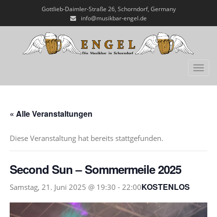
Gottlieb-Daimler-Straße 26, Schorndorf, Germany
info@musikbar-engel.de
Toggl
« Alle Veranstaltungen
Diese Veranstaltung hat bereits stattgefunden.
Second Sun – Sommermeile 2025
KOSTENLOS
Samstag, 21. Juni 2025 @ 19:30
-
22:00