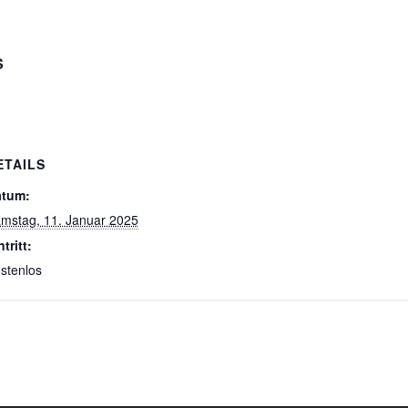
S
ETAILS
tum:
mstag, 11. Januar 2025
ntritt:
stenlos