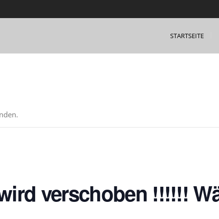
STARTSEITE
unden.
s, wird verschoben !!!!!! W