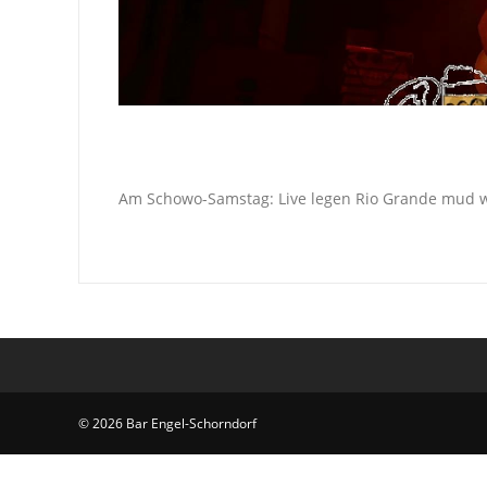
Am Schowo-Samstag: Live legen Rio Grande mud we
© 2026 Bar Engel-Schorndorf