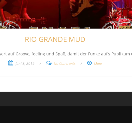
RIO GRANDE MUD
rt auf Groove, feeling und Spaß, damit der Funke auf‘s Publikum
Juni 5, 2019
/
No Comments
/
More