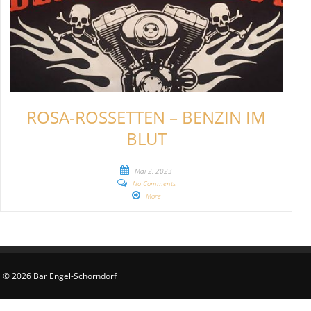
ROSA-ROSSETTEN – BENZIN IM
BLUT
Mai 2, 2023
No Comments
More
© 2026 Bar Engel-Schorndorf